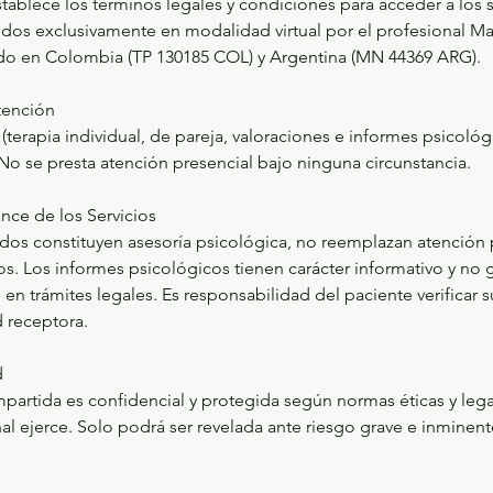
ablece los términos legales y condiciones para acceder a los s
idos exclusivamente en modalidad virtual por el profesional Ma
do en Colombia (TP 130185 COL) y Argentina (MN 44369 ARG).
tención
 (terapia individual, de pareja, valoraciones e informes psicológ
No se presta atención presencial bajo ninguna circunstancia.
ance de los Servicios
idos constituyen asesoría psicológica, no reemplazan atención p
s. Los informes psicológicos tienen carácter informativo y no 
 en trámites legales. Es responsabilidad del paciente verificar s
 receptora.
d
partida es confidencial y protegida según normas éticas y lega
al ejerce. Solo podrá ser revelada ante riesgo grave e inminen