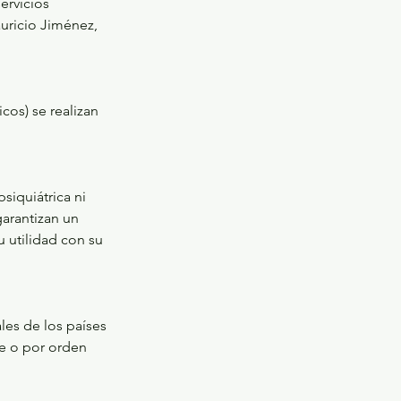
ervicios
uricio Jiménez,
icos) se realizan
siquiátrica ni
garantizan un
u utilidad con su
les de los países
te o por orden