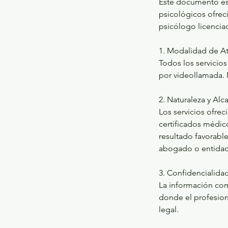
Este documento est
psicológicos ofrec
psicólogo licencia
1. Modalidad de A
Todos los servicios
por videollamada. 
2. Naturaleza y Alc
Los servicios ofrec
certificados médico
resultado favorable
abogado o entidad
3. Confidencialida
La información com
donde el profesion
legal.