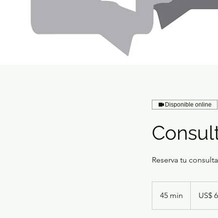
Disponible online
Consult
Reserva tu consulta
60
dólares
45 min
4
US$ 6
estadounid
5